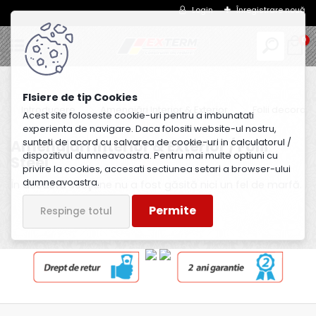
Login
Înregistrare nouă
0
Introducere
Amenajări Interior & Exterior
Folii decorati
Acest site foloseste cookie-uri pentru a imbunatati
experienta de navigare. Daca folositi website-ul nostru,
Amenajări Interior & Exterior / Folii
sunteti de acord cu salvarea de cookie-uri in calculatorul /
dispozitivul dumneavoastra. Pentru mai multe optiuni cu
Steel
privire la cookies, accesati sectiunea setari a browser-ului
dumneavoastra.
În această secţiune nu a fost găsită nici un fel de marfă.
Permite
Respinge totul